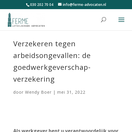
030 202 70 04
info@ferme-advocaten.nl
Verzekeren tegen
arbeidsongevallen: de
goedwerkgeverschap-
verzekering
door
Wendy Boer
|
mei 31, 2022
Als werkgever bent u verantwoordelijk voor