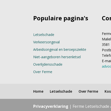
Populaire pagina's
Co
Ferme
Letselschade
Malie
Verkeersongeval
3581 
Arbeidsongeval en beroepsziekte
Postb
Telef
Niet-aangeboren hersenletsel
E-mai
Overlijdensschade
advoc
Over Ferme
Home
Letselschade
Over Ferme
Kos
Privacyverklaring
| Ferme Letselschade