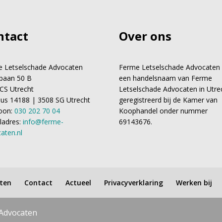
ntact
Over ons
 Letselschade Advocaten
Ferme Letselschade Advocaten 
baan 50 B
een handelsnaam van Ferme
CS Utrecht
Letselschade Advocaten in Utre
us 14188 | 3508 SG Utrecht
geregistreerd bij de Kamer van
oon:
030 202 70 04
Koophandel onder nummer
ladres:
info@ferme-
69143676.
aten.nl
ten
Contact
Actueel
Privacyverklaring
Werken bij
 Advocaten