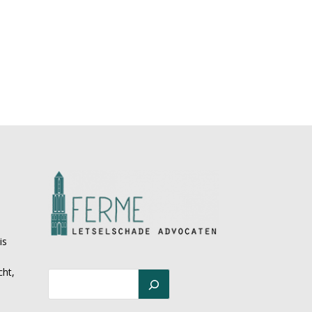
is
cht,