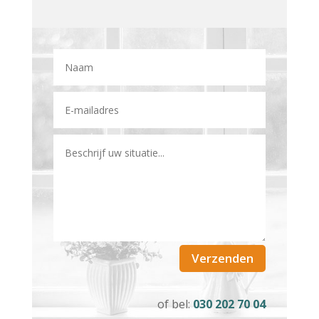
Verzenden
of bel:
030 202 70 04