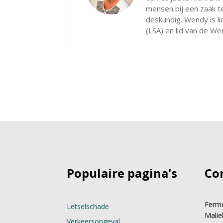
mensen bij een zaak t
deskundig. Wendy is l
(LSA) en lid van de W
Populaire pagina's
Co
Ferme
Letselschade
Malie
Verkeersongeval