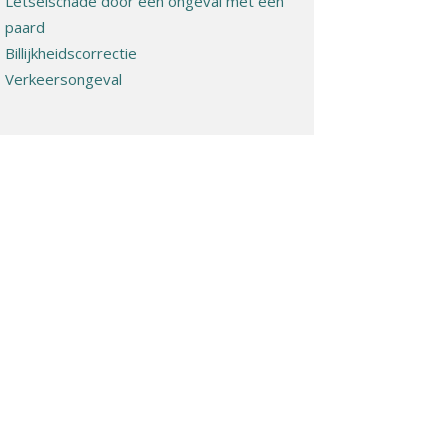
Letselschade door een ongeval met een
paard
Billijkheidscorrectie
Verkeersongeval