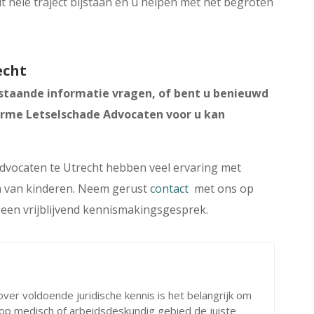
t hele traject bijstaan en u helpen met het begroten
echt
nstaande informatie vragen, of bent u benieuwd
rme Letselschade Advocaten voor u kan
dvocaten te Utrecht hebben veel ervaring met
n van kinderen. Neem gerust
contact
met ons op
 een vrijblijvend kennismakingsgesprek.
ver voldoende juridische kennis is het belangrijk om
op medisch of arbeidsdeskundig gebied de juiste