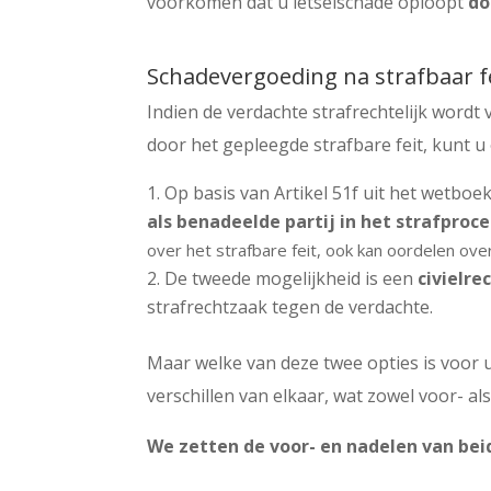
voorkomen dat u letselschade oploopt
do
Schadevergoeding na strafbaar f
Indien de verdachte strafrechtelijk wordt
door het gepleegde strafbare feit, kunt 
Op basis van Artikel 51f uit het wetboe
als benadeelde partij in het strafproc
over het strafbare feit, ook kan oordelen ov
De tweede mogelijkheid is een
civielre
strafrechtzaak tegen de verdachte.
Maar welke van deze twee opties is voor 
verschillen van elkaar, wat zowel voor- a
We zetten de voor- en nadelen van beid