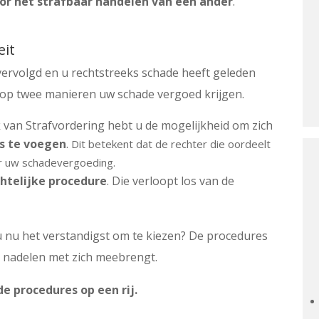
or het strafbaar handelen van een ander
.
eit
 vervolgd en u rechtstreeks schade heeft geleden
u op twee manieren uw schade vergoed krijgen.
k van Strafvordering hebt u de mogelijkheid om zich
es te voegen
.
Dit betekent dat de rechter die oordeelt
er uw schadevergoeding.
chtelijke procedure
. Die verloopt los van de
u nu het verstandigst om te kiezen? De procedures
ls nadelen met zich meebrengt.
e procedures op een rij.