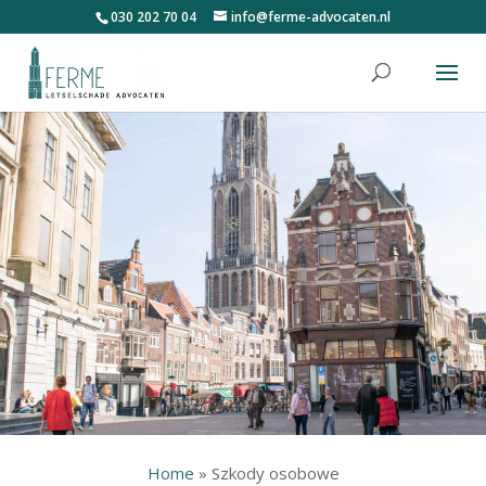
030 202 70 04
info@ferme-advocaten.nl
Home
»
Szkody osobowe